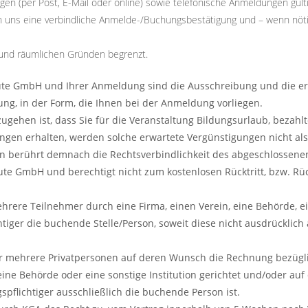
gen (per Post, E-Mail oder online) sowie telefonische Anmeldungen gülti
n uns eine verbindliche Anmelde-/Buchungsbestätigung und – wenn nöti
 und räumlichen Gründen begrenzt.
lute GmbH und Ihrer Anmeldung sind die Ausschreibung und die e
ung, in der Form, die Ihnen bei der Anmeldung vorliegen.
ugehen ist, dass Sie für die Veranstaltung Bildungsurlaub, bezah
ungen erhalten, werden solche erwartete Vergünstigungen nicht al
 berührt demnach die Rechtsverbindlichkeit des abgeschlossenen 
te GmbH und berechtigt nicht zum kostenlosen Rücktritt, bzw. Rü
ehrere Teilnehmer durch eine Firma, einen Verein, eine Behörde, ein
htiger die buchende Stelle/Person, soweit diese nicht ausdrücklich 
er mehrere Privatpersonen auf deren Wunsch die Rechnung bezügl
eine Behörde oder eine sonstige Institution gerichtet und/oder auf 
pflichtiger ausschließlich die buchende Person ist.