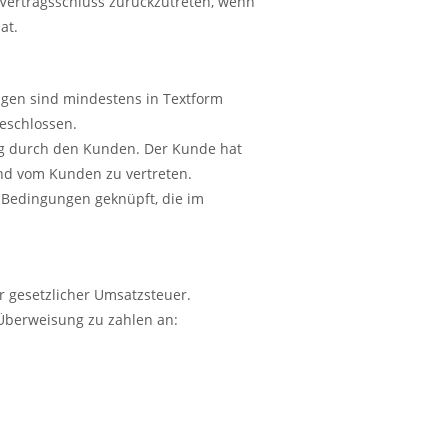
Vertragsschluss zurückzutreten, wenn
at.
ngen sind mindestens in Textform
eschlossen.
ung durch den Kunden. Der Kunde hat
nd vom Kunden zu vertreten.
 Bedingungen geknüpft, die im
er gesetzlicher Umsatzsteuer.
 Überweisung zu zahlen an: