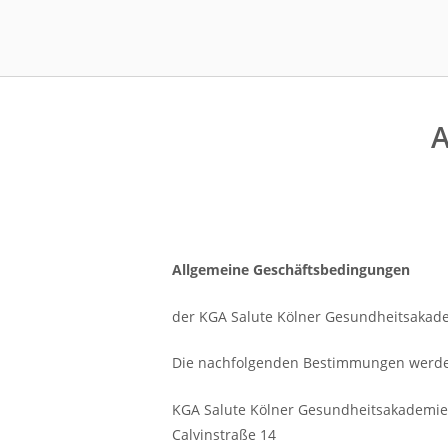
Skip
to
Home
content
A
Allgemeine Geschäftsbedingungen
der KGA Salute Kölner Gesundheitsaka
Die nachfolgenden Bestimmungen werde
KGA Salute Kölner Gesundheitsakademi
Calvinstraße 14