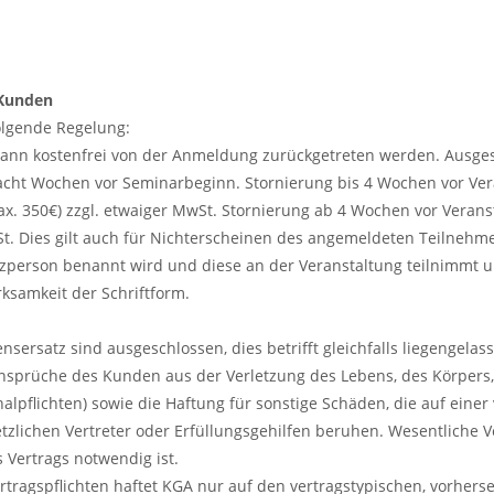
 Kunden
folgende Regelung:
ann kostenfrei von der Anmeldung zurückgetreten werden. Ausges
 acht Wochen vor Seminarbeginn. Stornierung bis 4 Wochen vor Ve
 350€) zzgl. etwaiger MwSt. Stornierung ab 4 Wochen vor Veranst
t. Dies gilt auch für Nichterscheinen des angemeldeten Teilnehm
tzperson benannt wird und diese an der Veranstaltung teilnimmt un
ksamkeit der Schriftform.
sersatz sind ausgeschlossen, dies betrifft gleichfalls liegengel
prüche des Kunden aus der Verletzung des Lebens, des Körpers, 
nalpflichten) sowie die Haftung für sonstige Schäden, die auf einer
etzlichen Vertreter oder Erfüllungsgehilfen beruhen. Wesentliche V
s Vertrags notwendig ist.
Vertragspflichten haftet KGA nur auf den vertragstypischen, vorhe