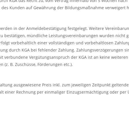
durch KGA das Recht zu, vom Vertrag innerhalb von 5 Wochen nach 
ag des Kunden auf Gewährung der Bildungsmaßnahme verweigert h
 werden in der Anmeldebestätigung festgelegt. Weitere Vereinbaru
zu bestätigen, mündliche Leistungsvereinbarungen wurden nicht g
rfolgt vorbehaltlich einer vollständigen und vorbehaltlosen Zahl
rung durch KGA bei fehlender Zahlung. Zahlungsverzögerungen si
mit verbundene Vergütungsanspruch der KGA ist an keine weiteren
 (z. B. Zuschüsse, Förderungen etc.).
nstaltung ausgewiesene Preis inkl. zum jeweiligen Zeitpunkt geltend
halt einer Rechnung per einmaliger Einzugsermächtigung oder per