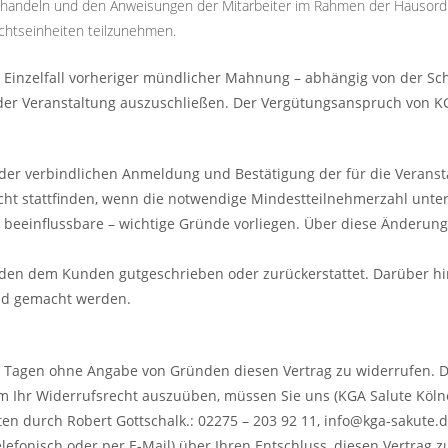
behandeln und den Anweisungen der Mitarbeiter im Rahmen der Hausordn
chtseinheiten teilzunehmen.
im Einzelfall vorheriger mündlicher Mahnung – abhängig von der Sc
er Veranstaltung auszuschließen. Der Vergütungsanspruch von KG
h der verbindlichen Anmeldung und Bestätigung der für die Veran
icht stattfinden, wenn die notwendige Mindestteilnehmerzahl unter
 beeinflussbare – wichtige Gründe vorliegen. Über diese Änderu
rden dem Kunden gutgeschrieben oder zurückerstattet. Darüber h
nd gemacht werden.
 Tagen ohne Angabe von Gründen diesen Vertrag zu widerrufen. Di
Um Ihr Widerrufsrecht auszuüben, müssen Sie uns (KGA Salute Kö
ten durch Robert Gottschalk.: 02275 – 203 92 11, info@kga-sakute.de
telefonisch oder per E-Mail) über Ihren Entschluss, diesen Vertrag 