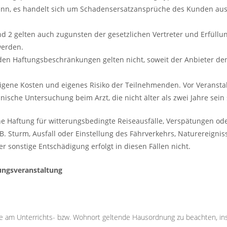
denn, es handelt sich um Schadensersatzansprüche des Kunden aus
nd 2 gelten auch zugunsten der gesetzlichen Vertreter und Erfüll
werden.
nden Haftungsbeschränkungen gelten nicht, soweit der Anbieter de
 eigene Kosten und eigenes Risiko der Teilnehmenden. Vor Veranst
ische Untersuchung beim Arzt, die nicht älter als zwei Jahre sein s
e Haftung für witterungsbedingte Reiseausfälle, Verspätungen od
 B. Sturm, Ausfall oder Einstellung des Fährverkehrs, Naturereign
 sonstige Entschädigung erfolgt in diesen Fällen nicht.
ungsveranstaltung
e am Unterrichts- bzw. Wohnort geltende Hausordnung zu beachten, ins