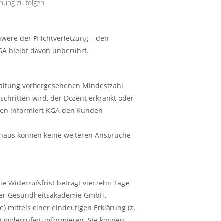
ung zu folgen.
hwere der Pflichtverletzung – den
A bleibt davon unberührt.
staltung vorhergesehenen Mindestzahl
schritten wird, der Dozent erkrankt oder
ngen informiert KGA den Kunden
inaus können keine weiteren Ansprüche
e Widerrufsfrist beträgt vierzehn Tage
lner Gesundheitsakademie GmbH,
) mittels einer eindeutigen Erklärung (z.
zu widerrufen, informieren. Sie können