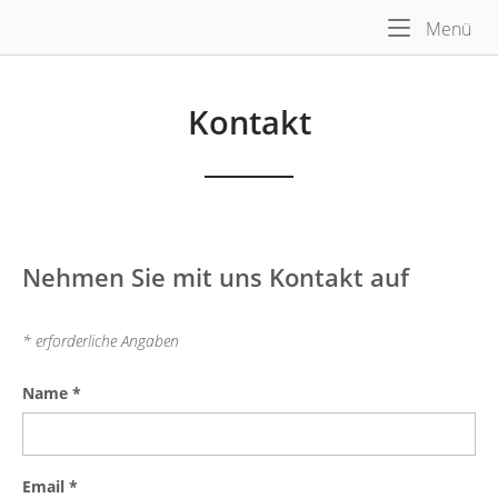
Skip
Me
Home
Menü
to
content
Kontakt
Nehmen Sie mit uns Kontakt auf
* erforderliche Angaben
Name
*
Email
*