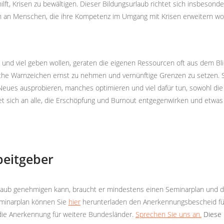
 hilft, Krisen zu bewältigen. Dieser Bildungsurlaub richtet sich insbeso
h an Menschen, die ihre Kompetenz im Umgang mit Krisen erweitern wol
 und viel geben wollen, geraten die eigenen Ressourcen oft aus dem Bli
he Warnzeichen ernst zu nehmen und vernünftige Grenzen zu setzen. Sie
Neues ausprobieren, manches optimieren und viel dafür tun, sowohl die 
 sich an alle, die Erschöpfung und Burnout entgegenwirken und etwas f
beitgeber
urlaub genehmigen kann, braucht er mindestens einen Seminarplan und
eminarplan können Sie
hier
herunterladen den Anerkennungsbescheid f
die Anerkennung für weitere Bundesländer.
Sprechen Sie uns an.
Diese