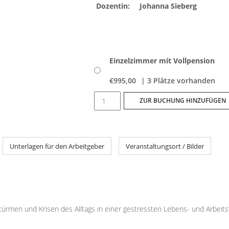
Dozentin:
Johanna Sieberg
Einzelzimmer mit Vollpension
€
995,00
| 3 Plätze vorhanden
Ruhe
ZUR BUCHUNG HINZUFÜGEN
bewahren,
Stärke
entfalten
Unterlagen für den Arbeitgeber
Veranstaltungsort / Bilder
-
Sieben
Schlüssel
zu
deiner
rmen und Krisen des Alltags in einer gestressten Lebens- und Arbeitsw
Resilienz
Menge