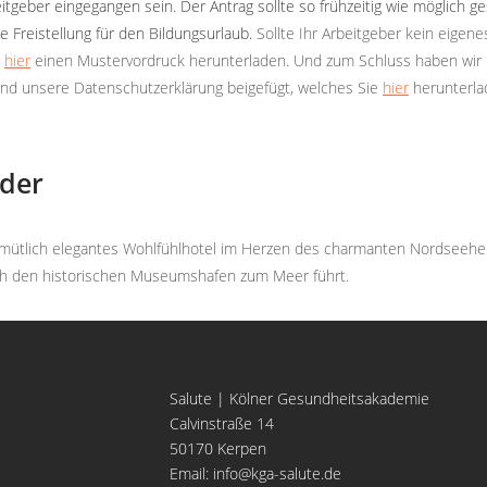
eber eingegangen sein. Der Antrag sollte so frühzeitig wie möglich gest
 Freistellung für den Bildungsurlaub.
Sollte Ihr Arbeitgeber kein eigen
h
hier
einen Mustervordruck herunterladen. Und zum Schluss haben wir 
 und unsere Datenschutzerklärung beigefügt, welches Sie
hier
herunterla
lder
emütlich elegantes Wohlfühlhotel im Herzen des charmanten Nordseeheilb
rch den historischen Museumshafen zum Meer führt.
Salute | Kölner Gesundheitsakademie
Calvinstraße 14
50170 Kerpen
Email: info@kga-salute.de