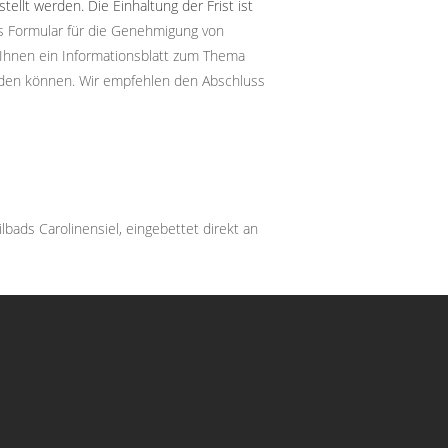
ellt werden. Die Einhaltung der Frist ist
es Formular für die Genehmigung von
Ihnen ein Informationsblatt zum Thema
den können. Wir empfehlen den Abschluss
ads Carolinensiel, eingebettet direkt an