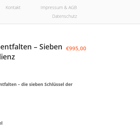
Kontakt
Impressum & AGB
Datenschutz
entfalten – Sieben
€
995,00
lienz
tfalten – die sieben Schlüssel der
el