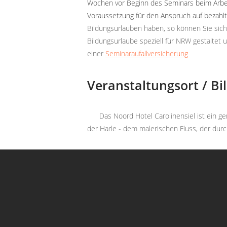
Wochen vor Beginn des Seminars beim Arbeitg
Voraussetzung für den Anspruch auf bezahlte
Bildungsurlauben haben, so können Sie sic
Bildungsurlaube speziell für NRW gestaltet
einer
Seminaraufallversicherung
Veranstaltungsort / Bi
Das Noord Hotel Carolinensiel ist ein g
der Harle - dem malerischen Fluss, der du