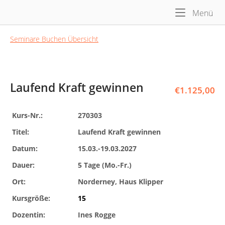
Skip
Me
Home
Menü
to
content
Seminare Buchen Übersicht
Laufend Kraft gewinnen
€
1.125,00
Kurs-Nr.:
270303
Titel:
Laufend Kraft gewinnen
Datum:
15.03.-19.03.2027
Dauer:
5 Tage (Mo.-Fr.)
Ort:
Norderney, Haus Klipper
Kursgröße:
15
Dozentin:
Ines Rogge