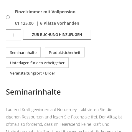
Einzelzimmer mit Vollpension
€
1.125,00
| 6 Plätze vorhanden
Laufend
ZUR BUCHUNG HINZUFÜGEN
Kraft
gewinnen
Seminarinhalte
Produktsicherheit
Menge
Unterlagen für den Arbeitgeber
Veranstaltungsort / Bilder
Seminarinhalte
Laufend Kraft gewinnen auf Norderney – aktivieren Sie die
eigenen Ressourcen und legen Sie Potenziale frei. Der Alltag ist
oftmals so fordernd, dass im Feierabend keine Kraft und
Motivation mehr für Sport und Bewegung bleibt. Es kommt der