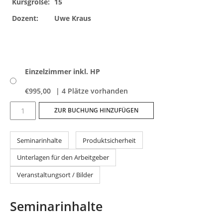
Kursgröße:
15
Dozent:
Uwe Kraus
Einzelzimmer inkl. HP
€
995,00
| 4 Plätze vorhanden
Tief
ZUR BUCHUNG HINZUFÜGEN
durchatmen
auf
Seminarinhalte
Produktsicherheit
der
Insel/an
Unterlagen für den Arbeitgeber
der
Veranstaltungsort / Bilder
Nordsee
Menge
Seminarinhalte