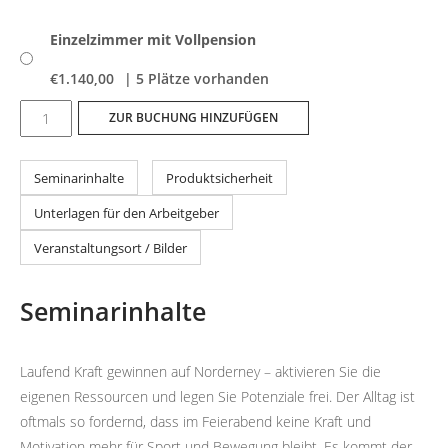
Einzelzimmer mit Vollpension
€
1.140,00
| 5 Plätze vorhanden
Laufend
ZUR BUCHUNG HINZUFÜGEN
Kraft
gewinnen
Seminarinhalte
Produktsicherheit
Menge
Unterlagen für den Arbeitgeber
Veranstaltungsort / Bilder
Seminarinhalte
Laufend Kraft gewinnen auf Norderney – aktivieren Sie die
eigenen Ressourcen und legen Sie Potenziale frei. Der Alltag ist
oftmals so fordernd, dass im Feierabend keine Kraft und
Motivation mehr für Sport und Bewegung bleibt. Es kommt der