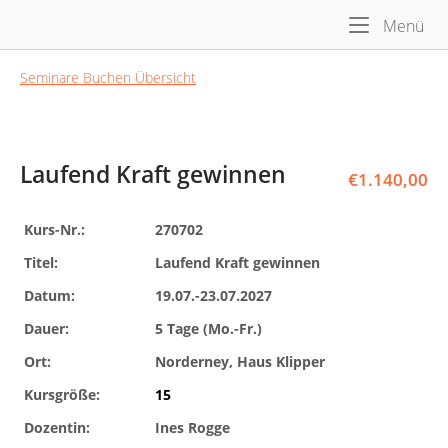
Skip
Me
Home
Menü
to
content
Seminare Buchen Übersicht
Laufend Kraft gewinnen
€
1.140,00
Kurs-Nr.:
270702
Titel:
Laufend Kraft gewinnen
Datum:
19.07.-23.07.2027
Dauer:
5 Tage (Mo.-Fr.)
Ort:
Norderney, Haus Klipper
Kursgröße:
15
Dozentin:
Ines Rogge